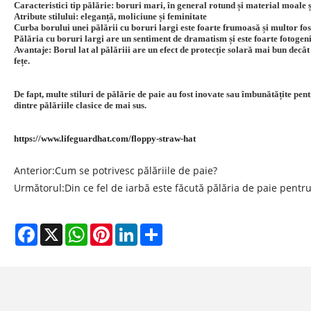
Caracteristici tip pălărie: boruri mari, în general rotund și material moale și
Atribute stilului: eleganță, moliciune și feminitate
Curba borului unei pălării cu boruri largi este foarte frumoasă și multor fos
Pălăria cu boruri largi are un sentiment de dramatism și este foarte fotogeni
Avantaje: Borul lat al pălăriii are un efect de protecție solară mai bun decât a
fețe.
De fapt, multe stiluri de pălărie de paie au fost inovate sau îmbunătățite pen
dintre pălăriile clasice de mai sus.
https://www.lifeguardhat.com/floppy-straw-hat
Anterior:
Cum se potrivesc pălăriile de paie?
Următorul:
Din ce fel de iarbă este făcută pălăria de paie pentr
Facebook
X
WhatsApp
Pinterest
LinkedIn
Share