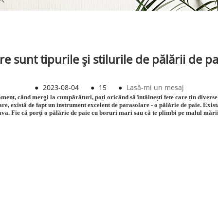
re sunt tipurile și stilurile de pălării de pa
●
2023-08-04
●
15
●
Lasă-mi un mesaj
ent, când mergi la cumpărături, poți oricând să întâlnești fete care țin diverse
e, există de fapt un instrument excelent de parasolare - o pălărie de paie. Există d
va. Fie că porți o pălărie de paie cu boruri mari sau că te plimbi pe malul mării