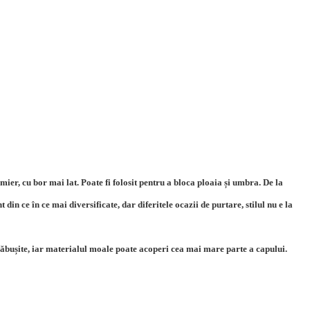
ier, cu bor mai lat. Poate fi folosit pentru a bloca ploaia și umbra. De la
 din ce în ce mai diversificate, dar diferitele ocazii de purtare, stilul nu e la
i prăbușite, iar materialul moale poate acoperi cea mai mare parte a capului.