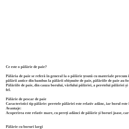
Ce este o pălărie de paie?
Pălăria de paie se referă în general la o pălărie țesută cu materiale precum 
pălării antice din bambus la pălării obișnuite de paie, pălăriile de paie au fos
Pălăriile de paie, din cauza borului, vârfului pălăriei, a peretelui pălăriei și 
fel.
Pălărie de pescar de paie
Caracteristici tip pălărie: peretele pălăriei este relativ adânc, iar borul est
Avantaje:
Acoperirea este relativ mare, cu pereți adânci de pălărie și boruri joase, ca
Pălărie cu boruri largi