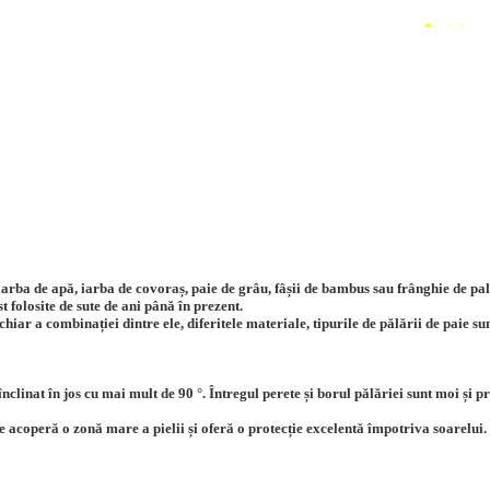
iarba de apă, iarba de covoraș, paie de grâu, fâșii de bambus sau frânghie de palm
t folosite de sute de ani până în prezent.
chiar a combinației dintre ele, diferitele materiale, tipurile de pălării de paie sunt
e înclinat în jos cu mai mult de 90 °. Întregul perete și borul pălăriei sunt moi ș
re acoperă o zonă mare a pielii și oferă o protecție excelentă împotriva soarelui.