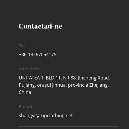
Contactaţi-ne
Tel
+86-18267064175
Abordare
UNITATEA 1, BLD 11, NR.88, Jincheng Road,
Pujiang, orașul Jinhua, provincia Zhejiang,
China
E-mail
shangyi@topclothing.net