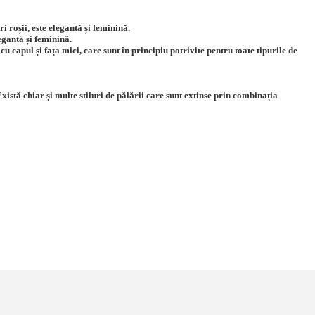
 roșii, este elegantă și feminină.
egantă și feminină.
cu capul și fața mici, care sunt în principiu potrivite pentru toate tipurile de
xistă chiar și multe stiluri de pălării care sunt extinse prin combinația