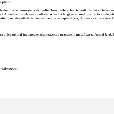
 pliabil.
te doamne și domnișoare de înaltă clasă o iubesc foarte mult. Cuplat cu buze mari
că. Un set de bretele sau o pălărie cu boruri largi pe un umăr, retro, la modă, el
lte tipuri de pălării, iar în comparație cu capul și fața, lățimea sa contrastează 
tru a deveni mai inovatoare, frumoase sau practice în modificarea formei feței. E
u salvamar?