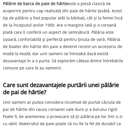
Pălărie de barca de paie de hârtie
este o piesă clasică de
acoperire pentru cap realizată din paie de hârtie țesătă. Acest
tip de pălărie a fost popular atât la bărbați, cât și la femei încă
de la începutul anilor 1900. Are o margine lată și o coroană
plată care îi conferă un aspect de semnătură. Pălăria este
ușoară, confortabilă și perfectă pentru ținuta de vară. Pălăria
de boater din hârtie din paie a devenit recent un accesoriu de
modă la modă, dar unii oameni se întreabă dacă există
dezavantaje în a o purta. Să explorăm câteva dintre întrebările
comune pe care le au oamenii.
Care sunt dezavantajele purtării unei pălărie
de pai de hârtie?
Unii oameni ar putea considera incomod de purtat căciula de
pai de hârtie din cauza coroanei sale dure și a borului rigid.
Poate fi, de asemenea, o provocare să ții pălăria pe loc într-o zi
cu vânt. Materialul de paie poate să nu fie la fel de durabil ca