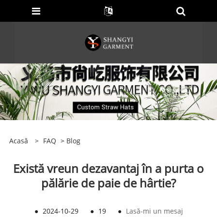
Acasă
>
FAQ
>
Blog
Există vreun dezavantaj în a purta o
pălărie de paie de hârtie?
●
2024-10-29
●
19
●
Lasă-mi un mesaj