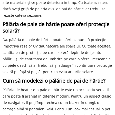
alte materiale și se poate deteriora în timp. Cu toate acestea,
dacă aveți grijă de pălăria dvs. de pai de hârtie, ar trebui să
reziste câteva sezoane.
Pălăria de paie de hârtie poate oferi protecție
solară?
Da, pălăria de paie de hârtie poate oferi o anumită protecție
împotriva razelor UV dăunătoare ale soarelui. Cu toate acestea,
cantitatea de protecție pe care o oferă depinde de țesutul
pălăriii și de cantitatea de umbrire pe care o oferă. Persoanele
cu piele deschisă ar trebui să-și adauge în continuare protecție
solară pe față și pe gât pentru a evita arsurile solare.
Cum să modelezi o pălărie de pai de hârtie?
Pălăria de boater din paie de hârtie este un accesoriu versatil
care poate fi aranjat în diferite moduri. Pentru un aspect clasic
de navigator, îl poți împerechea cu un blazer în dungi, o
cămașă albă și pantaloni kaki. Pentru un look mai casual, o poți