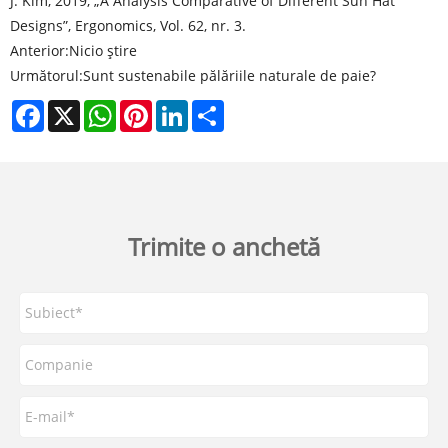
J. Kim, 2019, „A Analysis Comparative of Different Sun Hat
Designs”, Ergonomics, Vol. 62, nr. 3.
Anterior:
Nicio știre
Următorul:
Sunt sustenabile pălăriile naturale de paie?
Facebook
X
WhatsApp
Pinterest
LinkedIn
Share
Trimite o anchetă