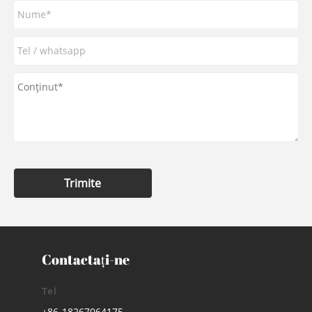
Trimite
Contactaţi-ne
Tel
+86-18267064175