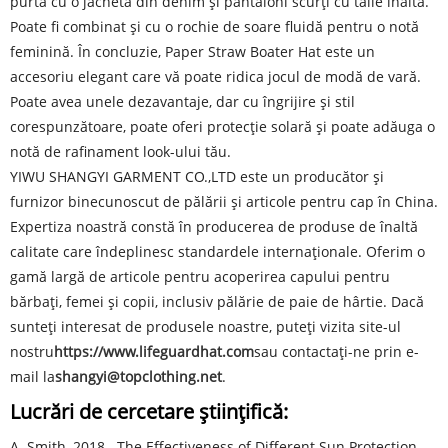
purta cu o jachetă din denim și pantaloni scurți cu talie înaltă.
Poate fi combinat și cu o rochie de soare fluidă pentru o notă
feminină. În concluzie, Paper Straw Boater Hat este un
accesoriu elegant care vă poate ridica jocul de modă de vară.
Poate avea unele dezavantaje, dar cu îngrijire și stil
corespunzătoare, poate oferi protecție solară și poate adăuga o
notă de rafinament look-ului tău.
YIWU SHANGYI GARMENT CO.,LTD este un producător și
furnizor binecunoscut de pălării și articole pentru cap în China.
Expertiza noastră constă în producerea de produse de înaltă
calitate care îndeplinesc standardele internaționale. Oferim o
gamă largă de articole pentru acoperirea capului pentru
bărbați, femei și copii, inclusiv pălărie de paie de hârtie. Dacă
sunteți interesat de produsele noastre, puteți vizita site-ul
nostru
https://www.lifeguardhat.com
sau contactați-ne prin e-
mail la
shangyi@topclothing.net
.
Lucrări de cercetare științifică:
A. Smith, 2018, „The Effectiveness of Different Sun Protection